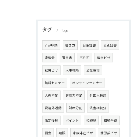
タグ
Tags
VISA申請
書き方
自筆証書
公正証書
遺留分
遺言書
不許可
留学ビザ
就労ビザ
人事戦略
公証役場
無料セミナー
オンラインセミナー
人員不足
労働力不足
外国人採用
資格外活動
財産分割
法定相続分
法定後見
ポイント
相続税
相続手続
預金
期限
家族滞在ビザ
就労系ビザ