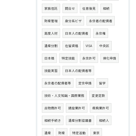
家族信託
問合せ
任意後見
相続
財産管理
身分系ビザ
永住者の配偶者
高度人材
日本人の配偶者
永住権
遺産分割
在留資格
VISA
中央区
日本橋
特定技能
永住許可
帰化申請
技能実習
日本人の配偶者等
永住者の配偶者等
定住申請
留学
技術・人文知識・国際業務
変更定款
古物商許可
建設業許可
産廃業許可
相続手続き
遺産分割協議書
相続人
遺産
財産
特定活動
東京