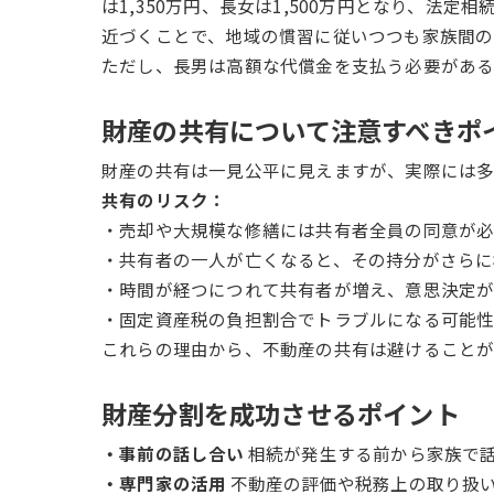
は1,350万円、長女は1,500万円となり、法
近づくことで、地域の慣習に従いつつも家族間の
ただし、長男は高額な代償金を支払う必要がある
財産の共有について注意すべきポ
財産の共有は一見公平に見えますが、実際には多
共有のリスク：
・売却や大規模な修繕には共有者全員の同意が
・共有者の一人が亡くなると、その持分がさらに
・時間が経つにつれて共有者が増え、意思決定
・固定資産税の負担割合でトラブルになる可能
これらの理由から、不動産の共有は避けることが
財産分割を成功させるポイント
・事前の話し合い
相続が発生する前から家族で
・専門家の活用
不動産の評価や税務上の取り扱