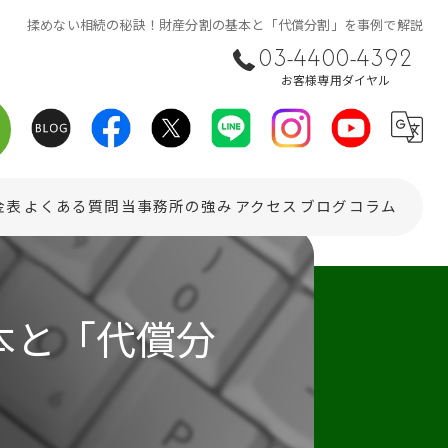
揉めない相続の秘訣！財産分割の基本と「代償分割」を事例で解説
03-4400-4392
お客様専用ダイヤル
金表
よくある質問
当事務所の強み
アクセス
ブログ
コラム
在留資格
本と「代償分
ビザ
相続
会社設立