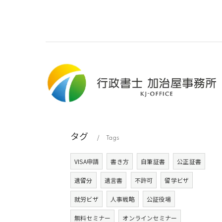
タグ
Tags
VISA申請
書き方
自筆証書
公正証書
遺留分
遺言書
不許可
留学ビザ
就労ビザ
人事戦略
公証役場
無料セミナー
オンラインセミナー