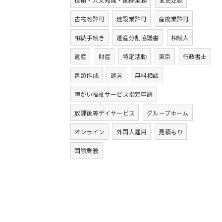
古物商許可
建設業許可
産廃業許可
相続手続き
遺産分割協議書
相続人
遺産
財産
特定活動
東京
行政書士
書類作成
遺言
無料相談
障がい福祉サービス指定申請
放課後等デイサービス
グループホーム
オンライン
外国人雇用
見積もり
国際業務