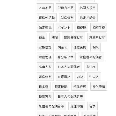
人員不足
労働力不足
外国人採用
資格外活動
財産分割
法定相続分
法定後見
ポイント
相続税
相続手続
預金
期限
家族滞在ビザ
就労系ビザ
家族信託
問合せ
任意後見
相続
財産管理
身分系ビザ
永住者の配偶者
高度人材
日本人の配偶者
永住権
遺産分割
在留資格
VISA
中央区
日本橋
特定技能
永住許可
帰化申請
技能実習
日本人の配偶者等
永住者の配偶者等
定住申請
留学
技術・人文知識・国際業務
変更定款