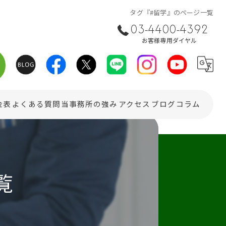
タグ『#留学』のページ一覧
03-4400-4392
お客様専用ダイヤル
金表
よくある質問
当事務所の強み
アクセス
ブログ
コラム
在留資格
ビザ
覧
相続
会社設立