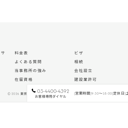
心サ
料金表
ビザ
よくある質問
相続
当事務所の強み
会社設立
在留資格
建設業許可
03-4400-4392
[営業時間]9:30～18:00[定
© 2026 東京の行政書士なら行政書士 加治屋事務所 ALL RIGHTS RESERVED.
お客様専用ダイヤル