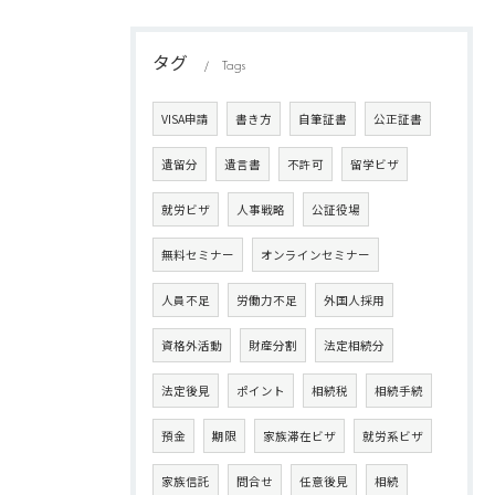
タグ
Tags
VISA申請
書き方
自筆証書
公正証書
遺留分
遺言書
不許可
留学ビザ
就労ビザ
人事戦略
公証役場
無料セミナー
オンラインセミナー
人員不足
労働力不足
外国人採用
資格外活動
財産分割
法定相続分
法定後見
ポイント
相続税
相続手続
預金
期限
家族滞在ビザ
就労系ビザ
家族信託
問合せ
任意後見
相続