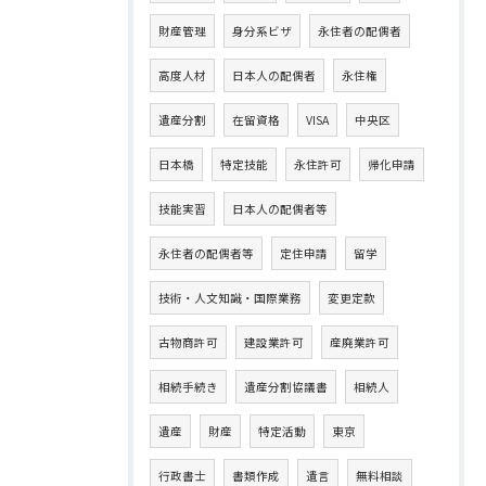
財産管理
身分系ビザ
永住者の配偶者
高度人材
日本人の配偶者
永住権
遺産分割
在留資格
VISA
中央区
日本橋
特定技能
永住許可
帰化申請
技能実習
日本人の配偶者等
永住者の配偶者等
定住申請
留学
技術・人文知識・国際業務
変更定款
古物商許可
建設業許可
産廃業許可
相続手続き
遺産分割協議書
相続人
遺産
財産
特定活動
東京
行政書士
書類作成
遺言
無料相談