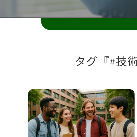
タグ『#技