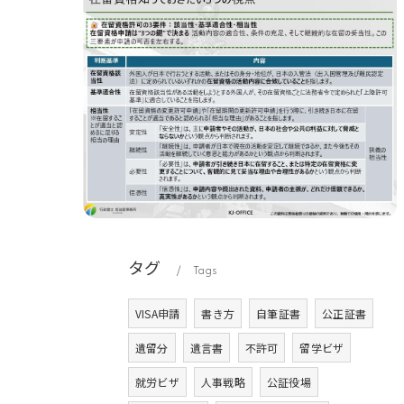
タグ
Tags
VISA申請
書き方
自筆証書
公正証書
遺留分
遺言書
不許可
留学ビザ
就労ビザ
人事戦略
公証役場