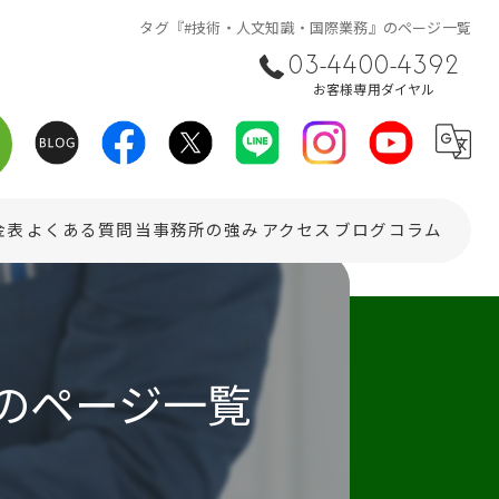
タグ『#技術・人文知識・国際業務』のページ一覧
03-4400-4392
お客様専用ダイヤル
金表
よくある質問
当事務所の強み
アクセス
ブログ
コラム
在留資格
ビザ
のページ一覧
相続
会社設立