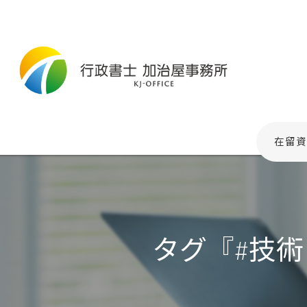
在留資
タグ『#技