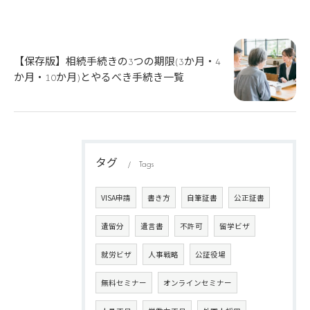
【保存版】相続手続きの3つの期限(3か月・4
か月・10か月)とやるべき手続き一覧
タグ
Tags
VISA申請
書き方
自筆証書
公正証書
遺留分
遺言書
不許可
留学ビザ
就労ビザ
人事戦略
公証役場
無料セミナー
オンラインセミナー