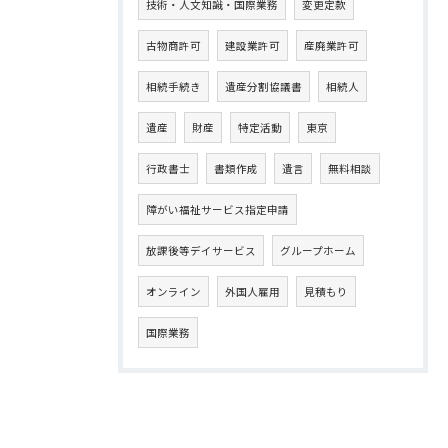
技術・人文知識・国際業務
変更定款
古物商許可
建設業許可
産廃業許可
相続手続き
遺産分割協議書
相続人
遺産
財産
特定活動
東京
行政書士
書類作成
遺言
無料相談
障がい福祉サービス指定申請
放課後等デイサービス
グループホーム
オンライン
外国人雇用
見積もり
国際業務