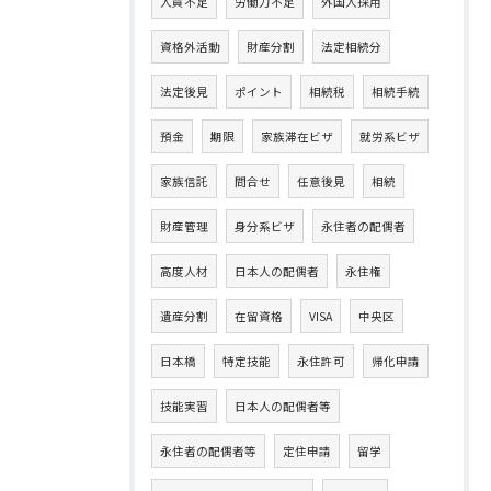
人員不足
労働力不足
外国人採用
資格外活動
財産分割
法定相続分
法定後見
ポイント
相続税
相続手続
預金
期限
家族滞在ビザ
就労系ビザ
家族信託
問合せ
任意後見
相続
財産管理
身分系ビザ
永住者の配偶者
高度人材
日本人の配偶者
永住権
遺産分割
在留資格
VISA
中央区
日本橋
特定技能
永住許可
帰化申請
技能実習
日本人の配偶者等
永住者の配偶者等
定住申請
留学