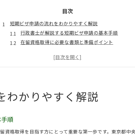
目次
短期ビザ申請の流れをわかりやすく解説
行政書士が解説する短期ビザ申請の基本手順
在留資格取得に必要な書類と準備ポイント
短期滞在ビザ申請の流れと注意すべき点
専門家による在留資格審査の進め方
行政書士サポートで安心のビザ申請体験
東京都中央区日本橋で在留資格を取得する方法
行政書士と進める日本橋エリアの在留資格申請
をわかりやすく解説
日本橋で短期ビザを取得するための手順と流れ
在留資格取得に強い行政書士の選び方
短期滞在ビザ申請で気を付けたい日本橋のポイント
本手順
行政書士が支援する在留資格取得の秘訣
留資格取得を目指す方にとって重要な第一歩です。東京都中