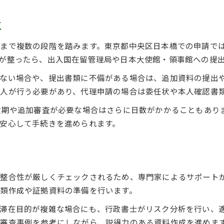
安心して申請を進める行政書士のサポート
短期滞在ビザ準備で失敗しないためのポイント
点
行政書士の視点で見るビザ申請の備え方
まで複数の段階を踏みます。東京都中央区日本橋での申請で
在留資格と短期滞在を成功させる秘訣
が整ったら、出入国在留管理局や日本大使館・領事館への提
行政書士が教える在留資格取得の成功法則
ない場合や、提出書類に不備がある場合は、追加資料の提出
短期滞在ビザ申請を成功に導くポイント
人が行う必要があり、代理申請の場合は委任状や本人確認書
在留資格取得で押さえるべき注意事項
忙期や追加審査が必要な場合はさらに日数がかかることもあり
行政書士と実践する短期ビザ取得のコツ
安心して手続きを進められます。
短期滞在ビザで失敗しない申請の進め方
整合性が厳しくチェックされるため、専門家によるサポート
類作成や証拠資料の準備を行います。
滞在目的が複雑な場合にも、行政書士がリスク分析を行い、
審査事例を参考にしながら、説得力のある資料作成を進めま