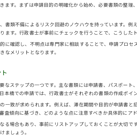
行政書士がサポートする短期ビザ申請のポイント
きます。まずは申請目的の明確化から始め、必要書類の整理
行政書士が行う短期ビザ申請の具体的な流れ
在留資格取得を成功へ導く行政書士の役割
、書類不備によるリスク回避のノウハウを持っています。例
短期滞在ビザ申請時の行政書士活用法
ります。行政書士が事前にチェックを行うことで、こうした
行政書士の専門知識を生かした審査対策
的に確認し、不明点は専門家に相談することで、申請プロセ
短期ビザ取得で行政書士を選ぶメリット
きなメリットとなります。
短期滞在ビザの手続き期間と実務的注意点
短期滞在ビザ申請の期間と行政書士の支援
ント
在留資格審査で知っておくべき手続き期間
要なステップの一つです。主な書類には申請書、パスポート
行政書士が解説するビザ期間中の注意点
日本橋での申請では、行政書士がそれぞれの書類の作成ポイ
短期ビザ取得までの流れと申請準備の実際
の一致が求められます。例えば、滞在期間や目的が申請書と
在留資格取得の審査期間を短縮するコツ
審査傾向に基づき、どのような点に注意すべきか具体的にア
安心してビザ申請を進めるための準備
行政書士と進める短期ビザ申請の事前準備
なる場合もあり、事前にリストアップしておくことが大切で
けましょう。
在留資格取得に必要な書類と実務的な注意点