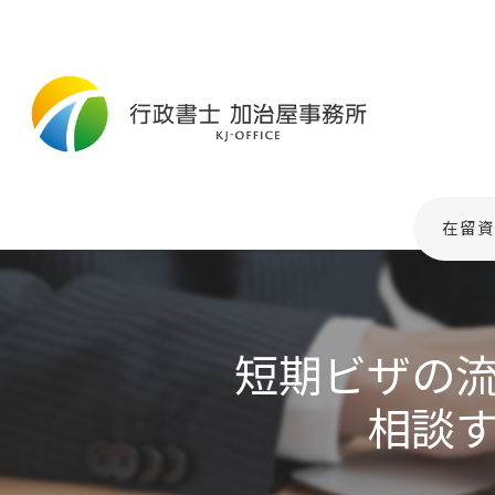
在留資
短期ビザの
相談