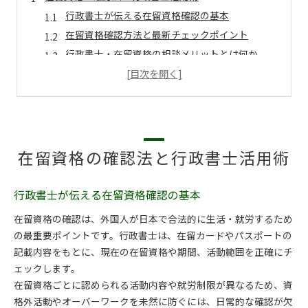
行政書士が伝える在留資格確認の基本
在留資格確認方法と最新チェックポイント
行政書士・在留資格の相談メリットとは何か
在留資格一覧から自分の資格を正しく判別
ビザと在留資格の違いを行政書士が解説
必要書類を把握するチェックリスト活用
行政書士が作成する必要書類チェック表の活用術
在留資格取得に不可欠な書類リストの確認法
在留資格の確認法と行政書士活用術
チェックリストで在留資格審査の書類不備防止
行政書士・在留資格書類提出時の重要ポイント
行政書士が伝える在留資格確認の基本
在留資格一覧pdfで必要書類を簡単整理
在留資格の確認は、外国人が日本で合法的に生活・就労するため
行政書士が伝授する在留資格の審査対策
の最重要ポイントです。行政書士は、在留カードやパスポートの
在留資格審査に強い行政書士のサポート活用
記載内容をもとに、現在の在留資格や期間、活動範囲を正確にチ
審査基準の最新動向と行政書士の対応策
ェックします。
在留資格ごとに認められる活動内容や就労制限が異なるため、資
在留資格申請書の記載ポイントを徹底解説
格外活動やオーバーワークを未然に防ぐには、日常的な確認が欠
行政書士・在留資格の審査落ち回避法