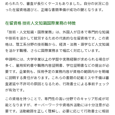
められたり、審査が長引くケースもありました。自分の状況に合
った在留資格選びと、正確な書類準備が成功の鍵となります。
在留資格 技術人文知識国際業務の特徴
「技術・人文知識・国際業務」は、外国人が日本で専門的な知識
や技術を活かして就労するための代表的な在留資格です。この資
格は、理工系分野の技術職から、経済・法務・語学など人文知識
を活かす職種、さらに国際業務まで幅広く対応しています。
申請時には、大学卒業以上の学歴や実務経験が求められる場合が
多く、雇用契約書や職務内容証明書、学位証明書などの提出が必
要です。企業側も、採用予定の業務内容が資格の範囲内かを明確
に説明する責任があります。これらの書類の記載ミスや不備は審
査遅延や不許可の原因となるため、行政書士による事前チェック
が有効です。
この資格を持つことで、専門性の高い分野でのキャリア形成が可
能となりますが、オーバーワークや資格外活動には十分注意が必
要です。活動範囲を正しく理解し、必要に応じて行政書士に相談