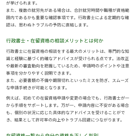
が挙げられます。
在留資格一覧から留学生向け資格を確認
また、複数の就労先がある場合は、合計就労時間や職種が資格範
行政書士・在留資格管理で不安を解消する方法
囲内であるかも重要な確認事項です。行政書士による定期的な確
身分に基づく在留資格の基礎を分かりやすく
認は、思わぬトラブルの予防に直結します。
行政書士・在留資格の相談メリットとは何か
行政書士に在留資格の相談をする最大のメリットは、専門的な知
識と経験に基づく的確なアドバイスが受けられる点です。法改正
や最新の審査動向を把握しているため、申請時のポイントや注意
事項を分かりやすく説明できます。
また、必要書類の不備や期限切れといったミスを防ぎ、スムーズ
な申請手続きが可能となります。
例えば、初めての在留資格申請や変更の場合でも、行政書士が一
から手順をサポートします。万が一、申請内容に不安がある場合
も、個別の状況に応じた具体的なアドバイスを受けることがで
き、結果として許可率の向上やトラブル回避につながります。
在留資格一覧から自分の資格を正しく判別