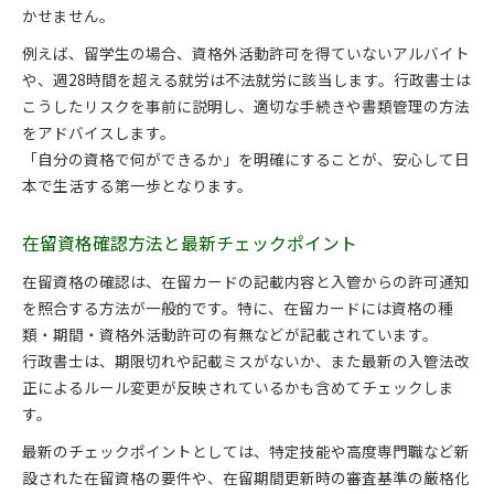
かせません。
在留資格一覧で審査対象を明確に把握
例えば、留学生の場合、資格外活動許可を得ていないアルバイト
オーバーワーク回避へ向けた正しい確認手順
や、週28時間を超える就労は不法就労に該当します。行政書士は
行政書士が教える在留資格と労働時間の関係
こうしたリスクを事前に説明し、適切な手続きや書類管理の方法
在留資格確認方法でオーバーワーク防止対策
をアドバイスします。
資格外活動許可の範囲と行政書士の助言
「自分の資格で何ができるか」を明確にすることが、安心して日
在留資格一覧から適正な活動内容を選ぶ方法
本で生活する第一歩となります。
行政書士・在留資格遵守で身バレリスク軽減
在留資格一覧とビザの違いを徹底解説
在留資格確認方法と最新チェックポイント
行政書士が解説する在留資格一覧の見方
在留資格の確認は、在留カードの記載内容と入管からの許可通知
在留資格とビザの違いを分かりやすく解説
を照合する方法が一般的です。特に、在留カードには資格の種
在留資格一覧pdfで自分の資格を再確認
類・期間・資格外活動許可の有無などが記載されています。
行政書士は、期限切れや記載ミスがないか、また最新の入管法改
行政書士・在留資格選択時の注意ポイント
正によるルール変更が反映されているかも含めてチェックしま
在留資格 技術人文知識国際業務の特徴
す。
留学生が知っておきたい在留資格の基礎知識
最新のチェックポイントとしては、特定技能や高度専門職など新
行政書士が説明する留学生の在留資格概要
設された在留資格の要件や、在留期間更新時の審査基準の厳格化
資格外活動許可とオーバーワークの注意点