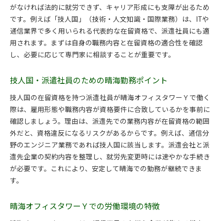
がなければ法的に就労できず、キャリア形成にも支障が出るため
です。例えば「技人国」（技術・人文知識・国際業務）は、ITや
通信業界で多く用いられる代表的な在留資格で、派遣社員にも適
用されます。まずは自身の職務内容と在留資格の適合性を確認
し、必要に応じて専門家に相談することが重要です。
技人国・派遣社員のための晴海勤務ポイント
技人国の在留資格を持つ派遣社員が晴海オフィスタワーＹで働く
際は、雇用形態や職務内容が資格要件に合致しているかを事前に
確認しましょう。理由は、派遣先での業務内容が在留資格の範囲
外だと、資格違反になるリスクがあるからです。例えば、通信分
野のエンジニア業務であれば技人国に該当します。派遣会社と派
遣先企業の契約内容を整理し、就労先変更時には速やかな手続き
が必要です。これにより、安定して晴海での勤務が継続できま
す。
晴海オフィスタワーＹでの労働環境の特徴