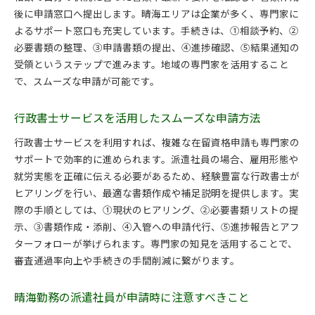
後に申請窓口へ提出します。晴海エリアは企業が多く、専門家に
よるサポート窓口も充実しています。手続きは、①相談予約、②
必要書類の整理、③申請書類の提出、④進捗確認、⑤結果通知の
受領というステップで進みます。地域の専門家を活用すること
で、スムーズな申請が可能です。
行政書士サービスを活用したスムーズな申請方法
行政書士サービスを利用すれば、複雑な在留資格申請も専門家の
サポートで効率的に進められます。派遣社員の場合、雇用形態や
就労実態を正確に伝える必要があるため、経験豊富な行政書士が
ヒアリングを行い、最適な書類作成や補足説明を提供します。実
際の手順としては、①現状のヒアリング、②必要書類リストの提
示、③書類作成・添削、④入管への申請代行、⑤進捗報告とアフ
ターフォローが挙げられます。専門家の知見を活用することで、
審査通過率向上や手続きの手間削減に繋がります。
晴海勤務の派遣社員が申請時に注意すべきこと