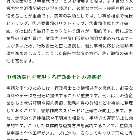
行政書士のビザ申請代行サービスを活用する際は、まず自分の就
労内容や派遣契約の状況を整理し、必要なサポート範囲を明確に
伝えることが重要です。実際の手順としては、①事前相談で現状
ヒアリング、②必要書類のリストアップ、③書類作成と内容確
認、④提出前の最終チェックという流れが一般的です。特に通信
業界の派遣社員は、業務内容や雇用形態の説明が求められるケー
スが多いため、行政書士と密に連携し、個別事情に応じた書類準
備を進めましょう。こうした段階的な進め方が、許可取得の確実
性を高めます。
申請効率化を実現する行政書士との連携術
申請効率化のためには、行政書士との情報共有を徹底し、必要な
資料やデータを迅速に提供することが重要です。例えば、派遣企
業からの就労証明や契約書類、職務内容の詳細などを事前に整理
しておくことで、書類作成のスピードと正確性が向上します。ま
た、定期的な進捗確認や不明点の相談も、手続きの遅延防止に効
果的です。こうした具体的な連携方法を実践することで、在留資
格申請の全体工程がスムーズに進み、安心してキャリア形成に専