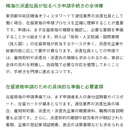
晴海の派遣社員が知るべき申請手続きの全体像
東京都中央区晴海オフィスタワーＹで通信業界の派遣社員として
働く場合、在留資格の申請プロセスを正確に理解することが重要
です。申請は、まず在留資格の種類を確認し、必要な書類を準備
することから始まります。例えば「技術・人文知識・国際業務
（技人国）」の在留資格が該当するケースが多く、派遣先企業や
就業内容に応じて要件が異なります。派遣社員としての申請で
は、雇用契約や派遣元・派遣先の情報も求められるため、事前に
全体の流れを把握し、各段階で必要な対応を整理しておくこと
が、手続きを円滑に進めるコツです。
在留資格申請のための具体的な準備と必要書類
在留資格の申請準備では、まず申請者本人の身分証明書やパスポ
ート、在留カードが基本となります。通信業界の派遣社員の場
合、雇用契約書、派遣元・派遣先企業の概要資料、職務内容説明
書も必須です。さらに、派遣契約の期間や就労条件が明記された
書類、企業の登記事項証明書、直近の決算書類なども求められる