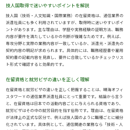
技人国取得で迷いやすいポイントを解説
技人国（技術・人文知識・国際業務）の在留資格は、通信業界の
派遣社員にも多く利用されていますが、取得時に迷いやすいポイ
ントがあります。主な理由は、学歴や実務経験の証明方法、職務
内容が要件を満たしているかの判断が複雑なためです。例えば、
専攻分野と実際の業務内容が一致しているか、派遣元・派遣先の
契約内容の明記が求められます。具体的には、職務経歴書や雇用
契約書の記載内容を見直し、要件に合致しているかチェックリス
ト形式で確認すると効果的です。
在留資格と就労ビザの違いを正しく理解
在留資格と就労ビザの違いを正しく把握することは、晴海オフィ
スタワーＹの通信業界派遣社員にとって重要です。結論から言う
と、在留資格は日本での活動内容ごとに与えられる資格であり、
就労ビザはその中の就労目的を指す俗称です。理由は、在留資格
が法律上の正式な区分で、例えば技人国のように職種ごとに細分
化されています。具体例として、通信関連の業務なら「技術・人