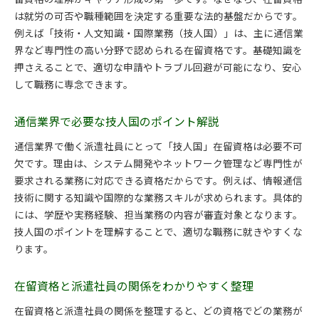
技人国と派遣社員の関係をわかりやすく解説
は就労の可否や職種範囲を決定する重要な法的基盤だからです。
技人国とは何か派遣社員に必要な基礎知識
例えば「技術・人文知識・国際業務（技人国）」は、主に通信業
通信業界での技人国在留資格の取得要件
界など専門性の高い分野で認められる在留資格です。基礎知識を
押さえることで、適切な申請やトラブル回避が可能になり、安心
派遣社員が抱えやすい技人国の疑問を解消
して職務に専念できます。
技人国在留資格取得の流れと実務ポイント
晴海オフィスタワーＹ勤務時の技人国の注意点
通信業界で必要な技人国のポイント解説
行政書士が教える技人国申請時のコツ
通信業界で働く派遣社員にとって「技人国」在留資格は必要不可
在留資格取得に必要な期間や注意点とは
欠です。理由は、システム開発やネットワーク管理など専門性が
在留資格取得にかかる期間と申請時の流れ
要求される業務に対応できる資格だからです。例えば、情報通信
派遣社員が知っておくべき取得日数の目安
技術に関する知識や国際的な業務スキルが求められます。具体的
晴海勤務の技人国申請で失敗しないために
には、学歴や実務経験、担当業務の内容が審査対象となります。
在留資格取得時に注意すべき書類や手順
技人国のポイントを理解することで、適切な職務に就きやすくな
行政書士のサポートで期間短縮は可能か
ります。
申請期間中の派遣社員の就労注意点
在留資格と派遣社員の関係をわかりやすく整理
行政書士サービスを活用した申請の効率化術
行政書士の申請サポートが派遣社員に便利な理由
在留資格と派遣社員の関係を整理すると、どの資格でどの業務が