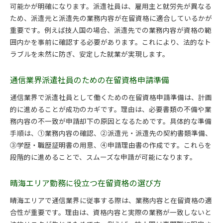
在留資格申請を行政書士に依頼するメリット
可能かが明確になります。派遣社員は、雇用主と就労先が異なる
ため、派遣元と派遣先の業務内容が在留資格に適合しているかが
技人国・派遣社員向け行政書士費用の目安
重要です。例えば技人国の場合、派遣先での業務内容が資格の範
晴海トリトンスクエア周辺の行政書士選び方
囲内かを事前に確認する必要があります。これにより、法的なト
行政書士ビザ申請代行サービスの活用法
ラブルを未然に防ぎ、安定した就業が実現します。
申請効率化を実現する行政書士との連携術
派遣社員が直面する在留資格の疑問と解決策
通信業界派遣社員のための在留資格申請準備
派遣社員によくある在留資格の悩みとは
通信業界で派遣社員として働くための在留資格申請準備は、計画
技人国取得で迷いやすいポイントを解説
的に進めることが成功のカギです。理由は、必要書類の不備や業
在留資格と就労ビザの違いを正しく理解
務内容の不一致が申請却下の原因となるためです。具体的な準備
晴海勤務の在留資格申請時のFAQまとめ
手順は、①業務内容の確認、②派遣元・派遣先の契約書類準備、
行政書士による疑問解決サポートの活用法
③学歴・職歴証明書の用意、④申請理由書の作成です。これらを
段階的に進めることで、スムーズな申請が可能になります。
派遣社員向け在留資格のよくある質問集
晴海エリアで外国人サポートを受ける方法
晴海エリア勤務に役立つ在留資格の選び方
晴海エリアで利用できる外国人サポートの特徴
晴海エリアで通信業界に従事する際は、業務内容と在留資格の適
派遣社員が頼れる東京の外国人サポートセンター
合性が重要です。理由は、資格内容と実際の業務が一致しないと
晴海トリトンスクエア周辺サポートサービス活用