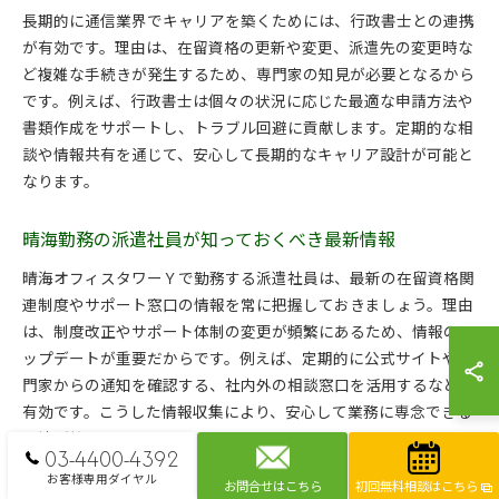
長期的に通信業界でキャリアを築くためには、行政書士との連携
が有効です。理由は、在留資格の更新や変更、派遣先の変更時な
ど複雑な手続きが発生するため、専門家の知見が必要となるから
です。例えば、行政書士は個々の状況に応じた最適な申請方法や
書類作成をサポートし、トラブル回避に貢献します。定期的な相
談や情報共有を通じて、安心して長期的なキャリア設計が可能と
なります。
晴海勤務の派遣社員が知っておくべき最新情報
晴海オフィスタワーＹで勤務する派遣社員は、最新の在留資格関
連制度やサポート窓口の情報を常に把握しておきましょう。理由
は、制度改正やサポート体制の変更が頻繁にあるため、情報のア
ップデートが重要だからです。例えば、定期的に公式サイトや専
門家からの通知を確認する、社内外の相談窓口を活用するなどが
有効です。こうした情報収集により、安心して業務に専念できる
環境が整います。
03-4400-4392
お客様専用ダイヤル
お問合せはこちら
初回無料相談はこちら