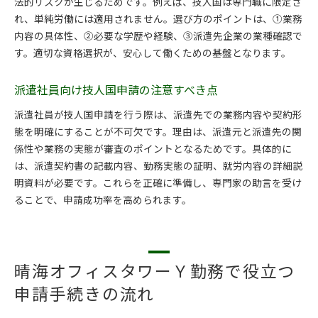
法的リスクが生じるためです。例えば、技人国は専門職に限定さ
法
れ、単純労働には適用されません。選び方のポイントは、①業務
行政書士による外国人サポートのメリット紹介
内容の具体性、②必要な学歴や経験、③派遣先企業の業種確認で
通信業界派遣社員向け晴海の支援制度とは
す。適切な資格選択が、安心して働くための基盤となります。
在留資格申請時に役立つ地域サポート情報
東京都中央区晴海オフィスタワーＹで安心して働くた
派遣社員向け技人国申請の注意すべき点
めに
派遣社員が技人国申請を行う際は、派遣先での業務内容や契約形
派遣社員が安心して働くための在留資格知識
態を明確にすることが不可欠です。理由は、派遣元と派遣先の関
技人国・派遣社員のための晴海勤務ポイント
係性や業務の実態が審査のポイントとなるためです。具体的に
晴海オフィスタワーＹでの労働環境の特徴
は、派遣契約書の記載内容、勤務実態の証明、就労内容の詳細説
在留資格手続きで不安を減らすための工夫
明資料が必要です。これらを正確に準備し、専門家の助言を受け
ることで、申請成功率を高められます。
行政書士と連携した長期キャリア形成の方法
晴海勤務の派遣社員が知っておくべき最新情報
晴海オフィスタワーＹ勤務で役立つ
申請手続きの流れ