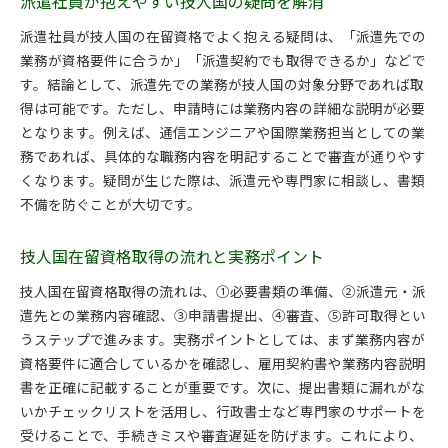
派遣社員が抱えやすい技人国の疑問を解消
派遣社員が技人国の在留資格でよく抱える疑問は、「派遣先での
業務が資格要件に合うか」「派遣契約でも取得できるか」などで
す。結論として、派遣先での業務が技人国の対象分野であれば取
得は可能です。ただし、申請時には業務内容の詳細な説明が必要
となります。例えば、通信エンジニアや国際業務担当としての業
務であれば、具体的な職務内容を明記することで審査が通りやす
くなります。疑問が生じた際は、派遣元や専門家に相談し、書類
不備を防ぐことが大切です。
技人国在留資格取得の流れと実務ポイント
技人国在留資格取得の流れは、①必要書類の準備、②派遣元・派
遣先との業務内容確認、③申請書提出、④審査、⑤許可取得とい
うステップで進みます。実務ポイントとしては、まず業務内容が
資格要件に適合しているかを確認し、雇用契約書や業務内容説明
書を正確に記載することが重要です。次に、提出書類に漏れがな
いかチェックリストを活用し、行政書士など専門家のサポートを
受けることで、手続きミスや審査遅延を防げます。これにより、