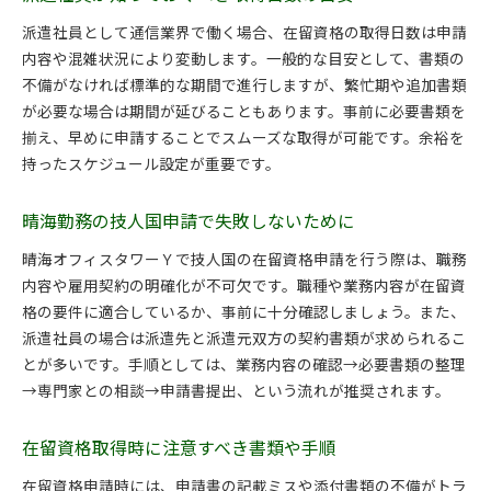
派遣社員として通信業界で働く場合、在留資格の取得日数は申請
内容や混雑状況により変動します。一般的な目安として、書類の
不備がなければ標準的な期間で進行しますが、繁忙期や追加書類
が必要な場合は期間が延びることもあります。事前に必要書類を
揃え、早めに申請することでスムーズな取得が可能です。余裕を
持ったスケジュール設定が重要です。
晴海勤務の技人国申請で失敗しないために
晴海オフィスタワーＹで技人国の在留資格申請を行う際は、職務
内容や雇用契約の明確化が不可欠です。職種や業務内容が在留資
格の要件に適合しているか、事前に十分確認しましょう。また、
派遣社員の場合は派遣先と派遣元双方の契約書類が求められるこ
とが多いです。手順としては、業務内容の確認→必要書類の整理
→専門家との相談→申請書提出、という流れが推奨されます。
在留資格取得時に注意すべき書類や手順
在留資格申請時には、申請書の記載ミスや添付書類の不備がトラ