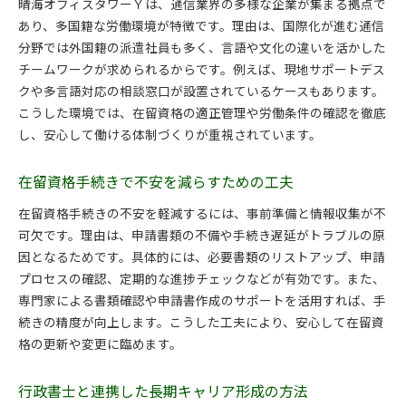
晴海オフィスタワーＹは、通信業界の多様な企業が集まる拠点で
あり、多国籍な労働環境が特徴です。理由は、国際化が進む通信
分野では外国籍の派遣社員も多く、言語や文化の違いを活かした
チームワークが求められるからです。例えば、現地サポートデス
クや多言語対応の相談窓口が設置されているケースもあります。
こうした環境では、在留資格の適正管理や労働条件の確認を徹底
し、安心して働ける体制づくりが重視されています。
在留資格手続きで不安を減らすための工夫
在留資格手続きの不安を軽減するには、事前準備と情報収集が不
可欠です。理由は、申請書類の不備や手続き遅延がトラブルの原
因となるためです。具体的には、必要書類のリストアップ、申請
プロセスの確認、定期的な進捗チェックなどが有効です。また、
専門家による書類確認や申請書作成のサポートを活用すれば、手
続きの精度が向上します。こうした工夫により、安心して在留資
格の更新や変更に臨めます。
行政書士と連携した長期キャリア形成の方法