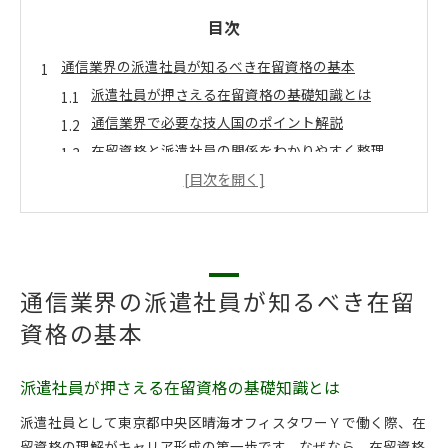
目次
通信業界の派遣社員が知るべき在留資格の基本
派遣社員が押さえる在留資格の基礎知識とは
通信業界で必要な技人国のポイント解説
在留資格と派遣社員の関係をわかりやすく整理
通信業界派遣社員のための在留資格申請準備
晴海エリア勤務に役立つ在留資格の選び方
派遣社員向け技人国申請の注意すべき点
晴海オフィスタワーＹ勤務で役立つ申請手続きの流れ
晴海の派遣社員が知るべき申請手続きの全体像
通信業界の派遣社員が知るべき在留
在留資格申請のための具体的な準備と必要書類
資格の基本
技人国・派遣社員の申請プロセスを徹底解説
晴海トリトンスクエア周辺で手続きを進める手順
派遣社員が押さえる在留資格の基礎知識とは
行政書士サービスを活用したスムーズな申請方法
派遣社員として東京都中央区晴海オフィスタワーＹで働く際、在
晴海勤務の派遣社員が申請時に注意すべきこと
留資格の理解がキャリア形成の第一歩です。なぜなら、在留資格