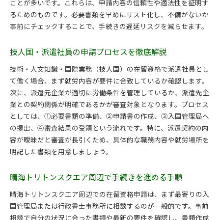
ことが多いです。これらは、申請内容の信頼性や適法性を証明す
るためのものです。必要書類を早めにリスト化し、不備がないか
事前にチェックすることで、手続きの遅延リスクを減らせます。
技人国・派遣社員の申請プロセスを徹底解説
技術・人文知識・国際業務（技人国）の在留資格で派遣社員とし
て働く場合、まず就労内容が要件に合致しているか確認します。
次に、派遣元企業が適切に労働条件を管理しているか、派遣先企
業との契約関係が明確であるかが審査対象となります。プロセス
としては、①必要書類の準備、②申請書の作成、③入国管理局へ
の提出、④審査結果の受領という流れです。特に、派遣契約の内
容が曖昧だと審査が長引くため、具体的な職務内容や就労場所を
明記した書類を用意しましょう。
晴海トリトンスクエア周辺で手続きを進める手順
晴海トリトンスクエア周辺での在留資格申請は、まず最寄りの入
国管理局または行政書士事務所に相談するのが一般的です。事前
相談で自分の状況に合った書類や最新の要件を確認し、書類作成