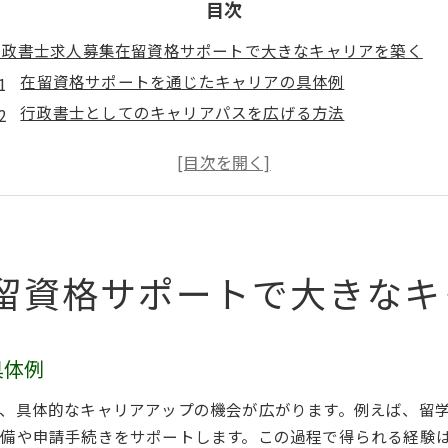
目次
行政書士求人募集在留資格サポートで大きなキャリアを築く
在留資格サポートを通じたキャリアの具体例
行政書士としてのキャリアパスを広げる方法
外国人労働者支援によるスキルアップ
行政書士求人で求められる専門知識と経験
在留資格サポートがもたらす社会的意義
行政書士求人でのキャリアアップの秘訣
在留資格取得のプロ行政書士が求人募集でキャリアアップを支
留資格サポートで大きなキ
在留資格のプロフェッショナルとは
行政書士求人が提供する成長の機会
キャリアアップに必要な資格と知識
具体例
求人募集を通じた在留資格支援の展望
、具体的なキャリアアップの機会が広がります。例えば、留
行政書士としての専門性を活かす方法
備や申請手続きをサポートします。この過程で得られる経験