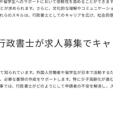
や留学生へのサポートにおいて信頼性を高めることができま
在留資格取得の鍵行政書士求人募集で見つけるキャリアの可能
とが求められます。さらに、文化的な理解やコミュニケーシ
在留資格取得のプロセスを理解する
れらのスキルは、行政書士としてのキャリアを広げ、社会的
行政書士求人でのキャリアパスの選択肢
成功するための在留資格取得戦略
行政書士としての成長機会を探る
行政書士が求人募集でキャ
求人募集が提供する新しいキャリアの可能性
在留資格における法律知識の必要性
留学経験を活かす行政書士の求人在留資格支援で社会貢献
留学経験を活かした行政書士の可能性
て知られています。外国人労働者や留学生が日本で活動する
社会貢献としての在留資格支援
、必要な書類の作成をサポートします。特に少子高齢化が進
留学経験者が行政書士求人で活躍する理由
事では、行政書士がどのようにして申請者の不安を解消し、
社会に貢献する在留資格支援の役割
行政書士求人での留学経験の活用法
在留資格支援を通じた社会的影響