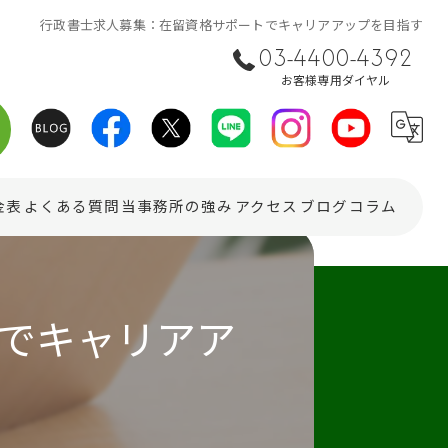
行政書士求人募集：在留資格サポートでキャリアアップを目指す
03-4400-4392
お客様専用ダイヤル
金表
よくある質問
当事務所の強み
アクセス
ブログ
コラム
在留資格
でキャリアア
ビザ
相続
会社設立