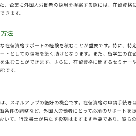
在留資格取得支援の新たな挑戦
た、企業に外国人労働者の採用を提案する際には、在留資格
留学生支援に注力する行政書士の求人募集が日本での生活をサ
できます。
留学生支援の具体的な取り組み
行政書士求人での留学生サポートの重要性
る方法
留学生にとっての在留資格取得の意義
な在留資格サポートの経験を積むことが重要です。特に、特
支援を通じた留学生との信頼関係の構築
ートとしての信頼を築く助けとなります。また、留学生の在
求人募集で学ぶ留学生支援の実践例
を生むことができます。さらに、在留資格に関するセミナー
行政書士と留学生の成功事例
能です。
行政書士求人で在留資格専門家としてのステップアップを目指
在留資格専門家になるためのステップ
行政書士求人が提供するキャリアの可能性
は、スキルアップの絶好の機会です。在留資格の申請手続き
専門知識と実務経験の融合
働条件の調整など、外国人労働者にとって必須のサポートを
在留資格に関する法的アドバイスの重要性
おいて、行政書士が果たす役割はますます重要であり、彼ら
専門家としての信頼を築くための方法
行政書士求人を活用したスキル向上