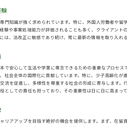
キャリアアップを目指す行政書士在留資格サポートで差をつけ
経験
他の行政書士との差別化ポイント
専門知識が強く求められています。特に、外国人労働者や留
在留資格サポートがもたらす競争力
経験や事案処理能力が評価されることも多く、クライアント
キャリアアップを実現するための戦略
には、法改正に敏感であり続け、常に最新の情報を取り入れ
行政書士求人で求められるスキルセット
成功する行政書士になるための心得
義
在留資格サポートによる独自の価値提供
本で安心して生活や学業に専念できるための重要なプロセス
行政書士求人留学生と外国人労働者を支える在留資格のエキス
、社会全体の国際化に貢献しています。特に、少子高齢化が
在留資格エキスパートとしての役割
交流を促進し、多様性を尊重する社会の形成に寄与します。
外国人労働者支援の具体的な方法
役としての責任も担っており、その重要性は日に日に高まっ
行政書士求人が求めるエキスパートの条件
留学生支援における専門家の重要性
訣
在留資格取得支援の最新動向
求人募集を通じたエキスパートへの道
ャリアアップを目指す絶好の機会を提供します。まず、在留