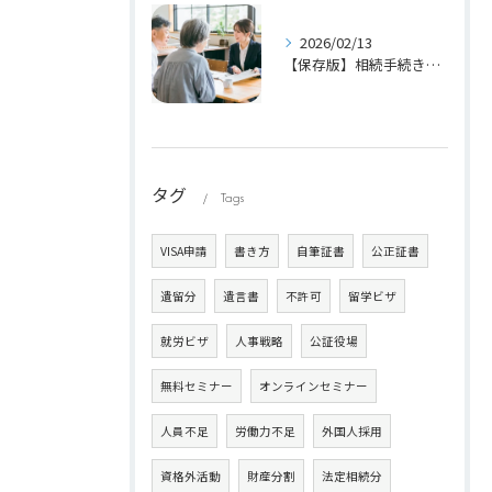
2026/02/13
【保存版】相続手続きの3つの期限(3か月・4か月・10か月)とやるべき手続き一覧
タグ
Tags
VISA申請
書き方
自筆証書
公正証書
遺留分
遺言書
不許可
留学ビザ
就労ビザ
人事戦略
公証役場
無料セミナー
オンラインセミナー
人員不足
労働力不足
外国人採用
資格外活動
財産分割
法定相続分