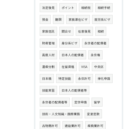
法定後見
ポイント
相続税
相続手続
預金
期限
家族滞在ビザ
就労系ビザ
家族信託
問合せ
任意後見
相続
財産管理
身分系ビザ
永住者の配偶者
高度人材
日本人の配偶者
永住権
遺産分割
在留資格
VISA
中央区
日本橋
特定技能
永住許可
帰化申請
技能実習
日本人の配偶者等
永住者の配偶者等
定住申請
留学
技術・人文知識・国際業務
変更定款
古物商許可
建設業許可
産廃業許可