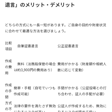
遺言」のメリット・デメリット
どちらの方式にも一長一短があります。ご自身の目的や財産状況
に合わせて最適な方法を選びましょう。
比較
自筆証書遺言
公正証書遺言
項目
作成
無料（法務局保管の場合
費用がかかる（財産額や相続人
の費
は約3,900円の費用あり）
数に応じて変動）
用
作成
簡単・手軽（自宅でいつも
手間がかかる（公証役場との打
の手
作成可能）
ち合わせ、証人の手配が必要）
間
方式
法律の要件を満たさず無効
公証人が作成するため、無効に
の不
になるリスクが高い。
なるリスクが極めて低い。