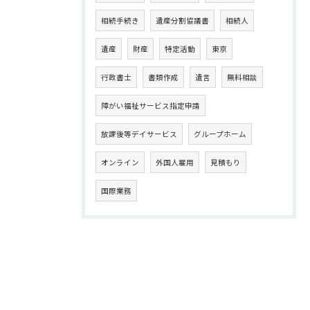
相続手続き
遺産分割協議書
相続人
遺産
財産
特定活動
東京
行政書士
書類作成
遺言
無料相談
障がい福祉サービス指定申請
放課後等デイサービス
グループホーム
オンライン
外国人雇用
見積もり
国際業務