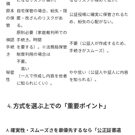
備
原本
自宅保管の場合、紛失・隠
公証役場に確実に保管されるた
の保
匿・改ざんのリスクがあ
め、紛失の心配がない。
管
る。
原則必要（家庭裁判所での
検認
手続き。時間
不要（公証人が作成するため、
手続
を要する）。※法務局保管
手続きがスムーズ）。
き
制度利用の場合は
不要。
高い
秘密
やや低い（公証人や証人に内容
（一人で作成し内容を他者
性
を知られる）。
に知られにくい）。
4. 方式を選ぶ上での「重要ポイント」
A. 確実性・スムーズさを最優先するなら「公正証書遺