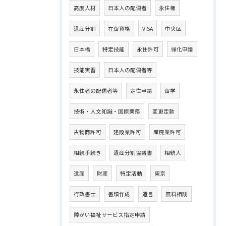
高度人材
日本人の配偶者
永住権
遺産分割
在留資格
VISA
中央区
日本橋
特定技能
永住許可
帰化申請
技能実習
日本人の配偶者等
永住者の配偶者等
定住申請
留学
技術・人文知識・国際業務
変更定款
古物商許可
建設業許可
産廃業許可
相続手続き
遺産分割協議書
相続人
遺産
財産
特定活動
東京
行政書士
書類作成
遺言
無料相談
障がい福祉サービス指定申請