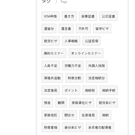
タグ
Tags
VISA申請
書き方
自筆証書
公正証書
遺留分
遺言書
不許可
留学ビザ
就労ビザ
人事戦略
公証役場
無料セミナー
オンラインセミナー
人員不足
労働力不足
外国人採用
資格外活動
財産分割
法定相続分
法定後見
ポイント
相続税
相続手続
預金
期限
家族滞在ビザ
就労系ビザ
家族信託
問合せ
任意後見
相続
財産管理
身分系ビザ
永住者の配偶者